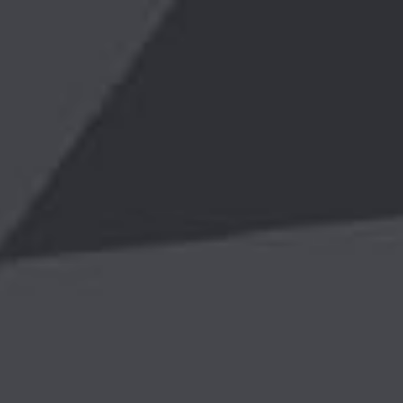
您好，欢迎光临立式胀开云在线登录入口官网-开云（中国）-
（中国）-全自动弯开云在线登录入口官网-开云（中国）-金
（中国）！
开云在线登录入
立式胀开云在线
产品展
口官网-开云
登录入口官网-
（中国）
开云（中国）