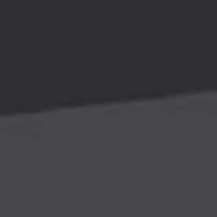
卧式胀开云在线登录入口官网-开云
折
恒机械-开云在线登录入口官网-开云
两
示
公司简介
资质荣誉
新闻动态