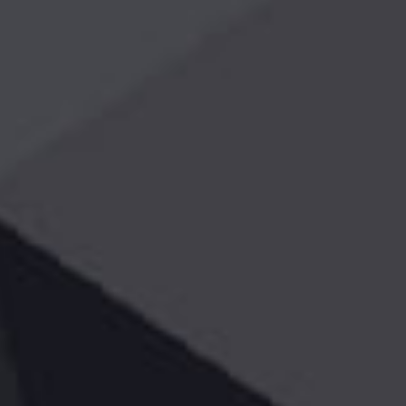
全自动长U弯开云在线登录入口官网-开云（中
立式胀开
国）